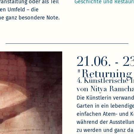
anstaltung oder als Teil
Geschichte und Restauri
en Umfeld – die
ine ganz besondere Note.
21.06. - 2
"Returning
4. Künstlerische 
von Nitya Ramcha
Die Künstlerin verwand
Garten in ein lebendig
einfachen Atem- und K
während der Ausstellun
zu werden und ganz da z