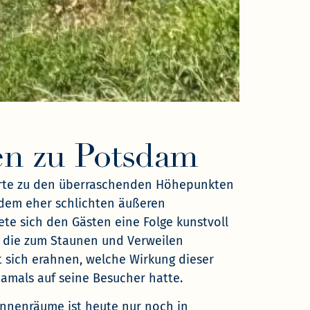
Ein J
en zu Potsdam
örte zu den überraschenden Höhepunkten
dem eher schlichten äußeren
ete sich den Gästen eine Folge kunstvoll
, die zum Staunen und Verweilen
st sich erahnen, welche Wirkung dieser
amals auf seine Besucher hatte.
 Innenräume ist heute nur noch in