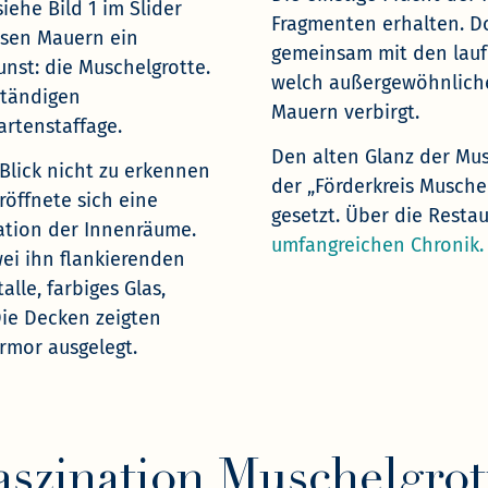
iehe Bild 1 im Slider
Fragmenten erhalten. D
iesen Mauern ein
gemeinsam mit den lauf
nst: die Muschelgrotte.
welch außergewöhnliche
ständigen
Mauern verbirgt.
artenstaffage.
Den alten Glanz der Mus
Blick nicht zu erkennen
der „Förderkreis Muschel
röffnete sich eine
gesetzt. Über die Resta
ation der Innenräume.
umfangreichen Chronik.
ei ihn flankierenden
lle, farbiges Glas,
Die Decken zeigten
mor ausgelegt.
aszination Muschelgrot